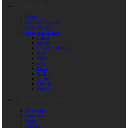
ΥΦΑΣΜΑΤΑ
Ψάθες
Φυσικά Υφάσματα
Ψάθες Φυσικές
Υφάσματα Τσάντας
Cotton
Paloma
Mexico Collection
Fresh
Delos
Jafar
Kilim
Spitfire
Mango
Aladdin
Jasmin
ΕΝΙΣΧΥΤΙΚΆ ΥΛΙΚΆ
Βαμβακερά
Nonwowen
Jersey
Λογκέτα