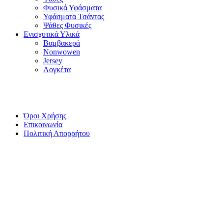
Φυσικά Υφάσματα
Υφάσματα Τσάντας
Ψάθες Φυσικές
Ενισχυτικά Υλικά
Βαμβακερά
Nonwowen
Jersey
Λογκέτα
Πληροφορίες
Όροι Χρήσης
Επικοινωνία
Πολιτική Απορρήτου