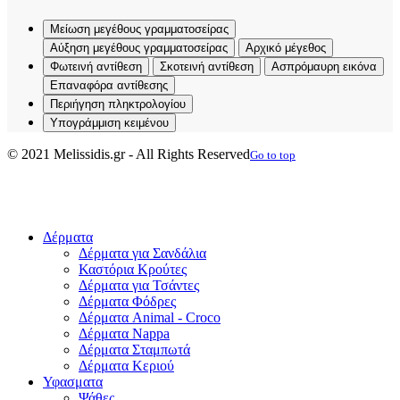
Μείωση μεγέθους γραμματοσείρας
Αύξηση μεγέθους γραμματοσείρας
Αρχικό μέγεθος
Φωτεινή αντίθεση
Σκοτεινή αντίθεση
Ασπρόμαυρη εικόνα
Επαναφόρα αντίθεσης
Περιήγηση πληκτρολογίου
Υπογράμμιση κειμένου
© 2021 Melissidis.gr - All Rights Reserved
Go to top
Προϊόντα
Δέρματα
Δέρματα για Σανδάλια
Καστόρια Κρούτες
Δέρματα για Τσάντες
Δέρματα Φόδρες
Δέρματα Animal - Croco
Δέρματα Nappa
Δέρματα Σταμπωτά
Δέρματα Κεριού
Υφασματα
Ψάθες