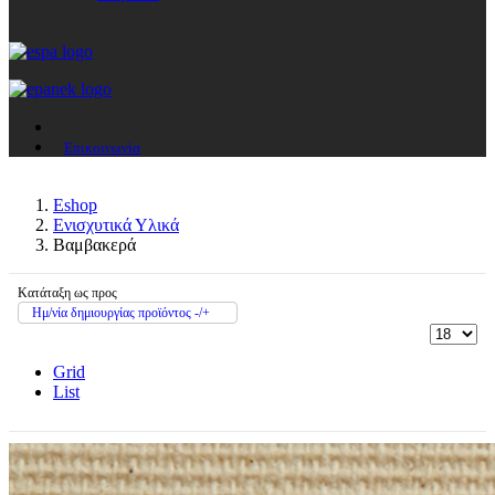
Επικοινωνία
Eshop
Ενισχυτικά Υλικά
Βαμβακερά
Κατάταξη ως προς
Ημ/νία δημιουργίας προϊόντος -/+
Grid
List