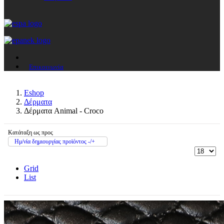
Επικοινωνία
Eshop
Δέρματα
Δέρματα Animal - Croco
Κατάταξη ως προς
Ημ/νία δημιουργίας προϊόντος -/+
Grid
List