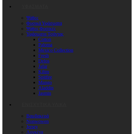
ΥΦΑΣΜΑΤΑ
Ψάθες
Φυσικά Υφάσματα
Ψάθες Φυσικές
Υφάσματα Τσάντας
Cotton
Paloma
Mexico Collection
Fresh
Delos
Jafar
Kilim
Spitfire
Mango
Aladdin
Jasmin
ΕΝΙΣΧΥΤΙΚΆ ΥΛΙΚΆ
Βαμβακερά
Nonwowen
Jersey
Λογκέτα